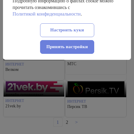
Подробную информацию о файлах cookie можно
ЯСНА
ИНТЕРНЕТ
прочитать ознакомившись с
ByFly
Политикой конфиденциальности
.
Настроить куки
Принять настройки
ИНТЕРНЕТ
МТС
ИНТЕРНЕТ
Велком
ИНТЕРНЕТ
ИНТЕРНЕТ
21vek.by
Персик ТВ
1
2
>