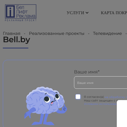
УСЛУГИ
КАРТА ПОК
Главная
-
Реализованные проекты
-
Телевидение
Bell.by
Ваше имя*
Я согласен(а)
на обработку 
Наш сайт защищен с помощ
Условиям использования
Go