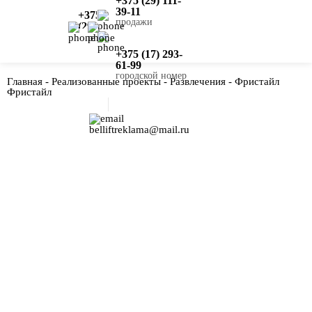
+375 (29) 111-
39-11
+375
продажи
(29)
111-
39-
+375 (17) 293-
11
61-99
городской номер
Главная
-
Реализованные проекты
-
Развлечения
-
Фристайл
Фристайл
belliftreklama@mail.ru