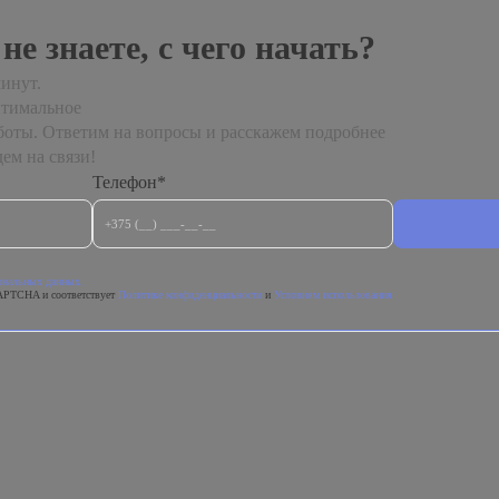
 не знаете, с чего начать?
инут.
птимальное
боты. Ответим на вопросы и расскажем подробнее
ем на связи!
Телефон*
сональных данных.
APTCHA и соответствует
Политике конфиденциальности
и
Условиям использования