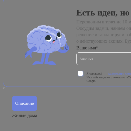
Есть идеи, но
Перезвоним в течение 10 м
Обсудим задачи, найдем о
решение и запланируем ра
о действующих акциях. Буд
Ваше имя*
Я согласен(а)
на обработку пер
Наш сайт защищен с помощью reC
Google.
Описание
Жилые дома