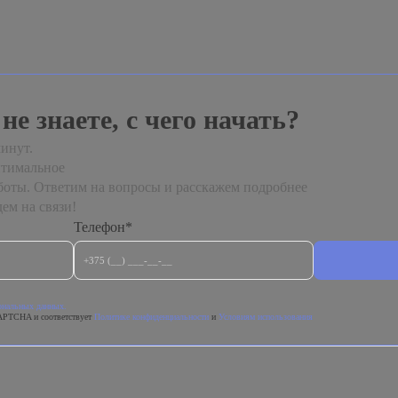
 не знаете, с чего начать?
инут.
птимальное
боты. Ответим на вопросы и расскажем подробнее
ем на связи!
Телефон*
сональных данных.
APTCHA и соответствует
Политике конфиденциальности
и
Условиям использования