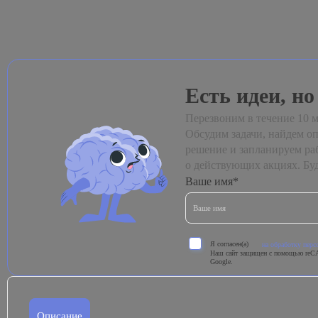
Есть идеи, но
Перезвоним в течение 10 м
Обсудим задачи, найдем о
решение и запланируем ра
о действующих акциях. Буд
Ваше имя*
Я согласен(а)
на обработку пер
Наш сайт защищен с помощью reC
Google.
Описание