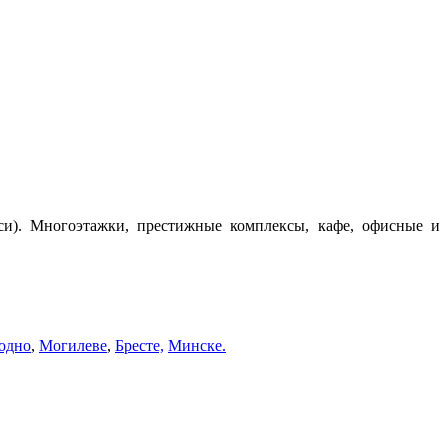
си). Многоэтажки, престижные комплексы, кафе, офисные и
одно
,
Могилеве
,
Бресте,
Минске.