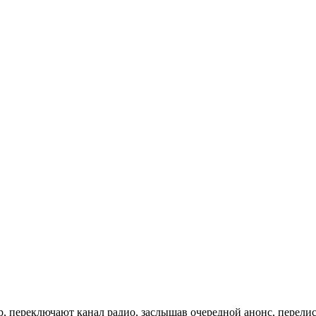
, переключают канал радио, заслышав очередной анонс, перели